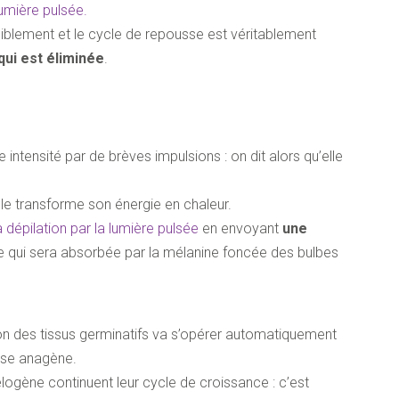
 lumière pulsée.
nsiblement et le cycle de repousse est véritablement
qui est éliminée
.
latest news and updates
 intensité par de brèves impulsions : on dit alors qu’elle
o digits
*
lle transforme son énergie en chaleur.
a dépilation par la lumière pulsée
en envoyant
une
re qui sera absorbée par la mélanine foncée des bulbes
ion des tissus germinatifs va s’opérer automatiquement
ase anagène.
logène continuent leur cycle de croissance : c’est