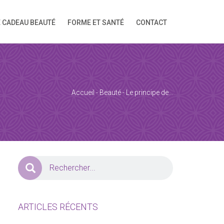
E CADEAU BEAUTÉ
FORME ET SANTÉ
CONTACT
ion!
Accueil
-
Beauté
-
Le principe de…
ARTICLES RÉCENTS