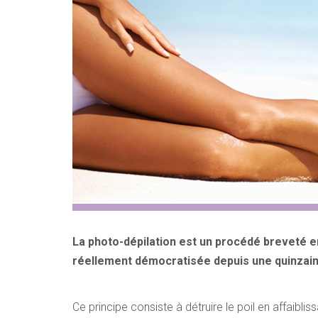
PERSONAL INF
First Name
Address
Zip Code
La photo-dépilation est un procédé breveté en
réellement démocratisée depuis une quinzain
Phone
Ce principe consiste à détruire le poil en affaiblis