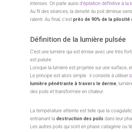
intenses. On parle aussi
d’épilation définitive à la
Au fil des séances, la densité du poil diminue se
Get updates
ralenti. Au final, c’est
près de 90% de la pilosité 
Please send me 
Définition de la lumière pulsée
C’est une lumière qui est émise avec une très forte
VERIFICATION
est pulsée.
Please enter any tw
Lorsque la lumière est projetée sur une surface, e
Le principe est alors simple : il consiste à utiliser
l
lumière pénétrante à travers le derme
, lumiè
Example: 12
des poils et transformée en chaleur.
La température atteinte est telle que la coagulat
entrainant la
destruction des poils
dans leur ph
Les autres poils qui sont en phase catagène ou té