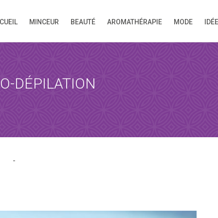
CUEIL
MINCEUR
BEAUTÉ
AROMATHÉRAPIE
MODE
IDÉ
N APPOINTMENT
ng this booking, you will receive a booking confirmat
TO-DÉPILATION
ATE
Time